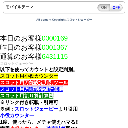
モバイルテーマ
ON
OFF
All content Copyright スロットジェーピー
本日のお客様
0000169
昨日のお客様
0001367
通算のお客様
6431115
スロットジェーピー
以下を使ってカウントと設定判別。
スロット用小役カウンター
スロット用万能設定判別ツール
スロット用万能期待値計算機
スロット用割り算計算機
※リンク付き転載・引用可
※例：
スロットジェーピー
より引用
小役カウンター
1度、使ったら、メチャ使えハマる!!