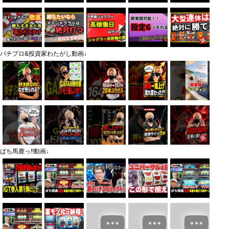
パチプロ&投資家わたがし動画↓
ぱち馬鹿っ!!動画↓