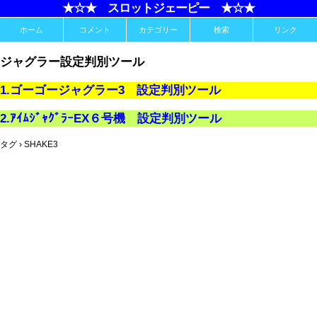
★☆★ スロットジェーピー ★☆★
ホーム
コメント
カテゴリー
検索
リンク
ジャグラー設定判別ツール
1.ゴーゴージャグラー3 設定判別ツール
2.ｱｲﾑｼﾞｬｸﾞﾗｰEX６号機 設定判別ツール
タグ › SHAKE3