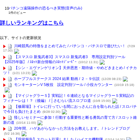
パチンコ遠隔操作の恐るべき実態(音声のみ)
1件のビュー
詳しいランキングはこちら
以下、サイトの更新状況
川崎競馬の特徴をまとめてみた / パチンコ・パチスロで遊びたい！
(7/29
17:30)
【スマスロ 新鬼武者3】スマスロ 新鬼武者3 専用設定判別ツール
【2025年版】 / ｽﾛｯﾄ新台情報のｽﾛｯﾄｼﾞｪｰﾋﾟｰ
(10/12 11:31)
【シン・エヴァンゲリオン】天井恩恵・期待値・やめどきまとめ / イチカ
ツ！
(1/21 13:23)
ホープフルステークス 2024 結果 動画 / ２－９伝説
(12/28 08:23)
モンキーターンV 5枚役 設定判別ツール / 小役カウンター
(10/19 15:18)
【マイジャグラー５】実戦記！６連続となるマイジャグラー５実戦記の
フィナーレは！？（後編） / │さむらい流スロプロ道
(10/8 15:00)
【修羅場】トイレに行っている間におっさんに台を取られた話 / スロパチ
で今日も負けたまとめ
(9/28 02:30)
怪しいセミナーに参加！行動する重要性と断る勇気の育て方 / スロット維
新の道
(10/14 11:00)
20年間、ハゲあがらなかった方法をお教えします。 / トレンドブログ
(5/2 16:36)
【現状報告】スロット引退しました / ハイエナ機動隊
(12/14 14:31)