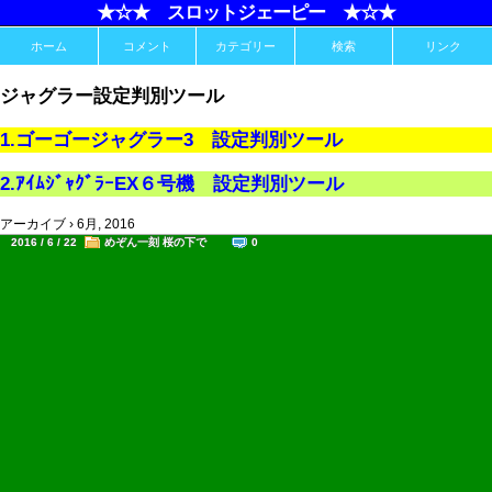
★☆★ スロットジェーピー ★☆★
ホーム
コメント
カテゴリー
検索
リンク
ジャグラー設定判別ツール
1.ゴーゴージャグラー3 設定判別ツール
2.ｱｲﾑｼﾞｬｸﾞﾗｰEX６号機 設定判別ツール
アーカイブ › 6月, 2016
2016 / 6 / 22
めぞん一刻 桜の下で
0