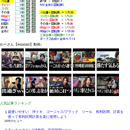
わーさん【waasan】動画↓
人気記事ランキング
超使いやすい 沖ドキ ゴージャス/ブラック ツール 有利区間 計算を
使って有利区間計算を楽に使用しよう
28件のビュー