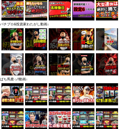
パチプロ&投資家わたがし動画↓
ぱち馬鹿っ!!動画↓