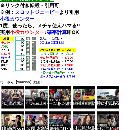
※リンク付き転載・引用可
※例：
スロットジェーピー
より引用
小役カウンター
1度、使ったら、メチャ使えハマる!!
実用
小役カウンター
↓
確率計算
即OK
わーさん【waasan】動画↓