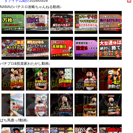
すアイテム紹介
2026/05/26
NANAのパチスロ攻略ちゃんねる動画↓
パチプロ&投資家わたがし動画↓
ぱち馬鹿っ!!動画↓