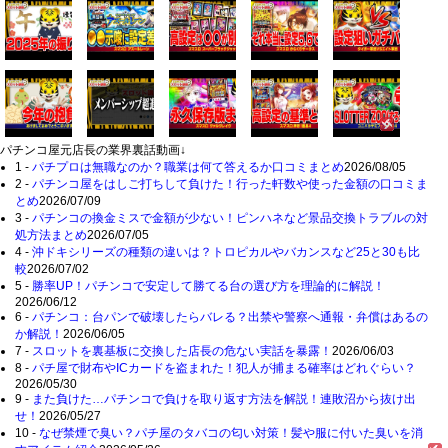
パチンコ屋元店長の業界裏話動画↓
1 -
パチプロは無職なのか？職業は何て答えるか口コミまとめ
2026/08/05
2 -
パチンコ屋をはしご打ちして負けた！行った軒数や使った金額の口コミま
とめ
2026/07/09
3 -
パチンコの換金ミスで金額が少ない！ピンハネなど景品交換トラブルの対
処方法まとめ
2026/07/05
4 -
沖ドキシリーズの種類の違いは？トロピカルやバカンスなど25と30も比
較
2026/07/02
5 -
勝率UP！パチンコで安定して勝てる台の選び方を理論的に解説！
2026/06/12
6 -
パチンコ：台パンで破壊したらバレる？出禁や警察へ通報・弁償はあるの
か解説！
2026/06/05
7 -
スロットを裏基板に交換した店長の危ない実話を暴露！
2026/06/03
8 -
パチ屋で財布やICカードを盗まれた！犯人が捕まる確率はどれぐらい？
2026/05/30
9 -
また負けた…パチンコで負けを取り返す方法を解説！連敗沼から抜け出
せ！
2026/05/27
10 -
なぜ禁煙で臭い？パチ屋のタバコの匂い対策！髪や服に付いた臭いを消