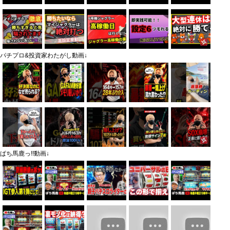
パチプロ&投資家わたがし動画↓
ぱち馬鹿っ!!動画↓