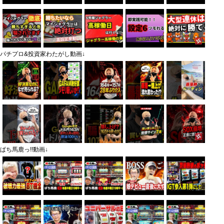
パチプロ&投資家わたがし動画↓
ぱち馬鹿っ!!動画↓