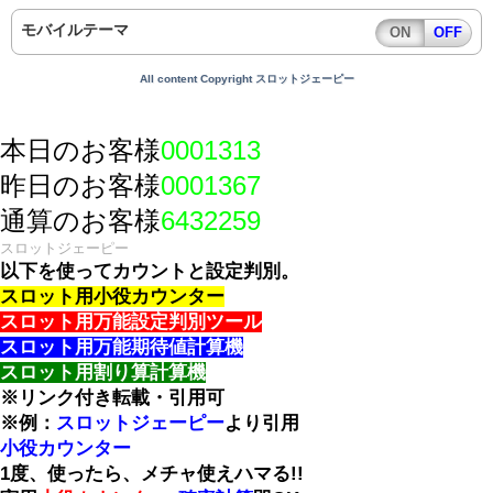
モバイルテーマ
ON
OFF
All content Copyright スロットジェーピー
本日のお客様
0001313
昨日のお客様
0001367
通算のお客様
6432259
スロットジェーピー
以下を使ってカウントと設定判別。
スロット用小役カウンター
スロット用万能設定判別ツール
スロット用万能期待値計算機
スロット用割り算計算機
※リンク付き転載・引用可
※例：
スロットジェーピー
より引用
小役カウンター
1度、使ったら、メチャ使えハマる!!