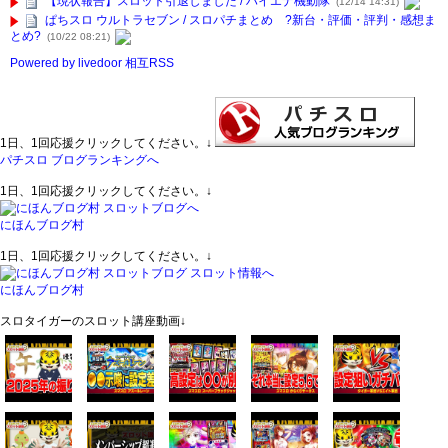
【現状報告】スロット引退しました / ハイエナ機動隊
(12/14 14:31)
ぱちスロ ウルトラセブン / スロパチまとめ ?新台・評価・評判・感想ま
とめ?
(10/22 08:21)
Powered by livedoor 相互RSS
1日、1回応援クリックしてください。↓
パチスロ ブログランキングへ
1日、1回応援クリックしてください。↓
にほんブログ村
1日、1回応援クリックしてください。↓
にほんブログ村
スロタイガーのスロット講座動画↓