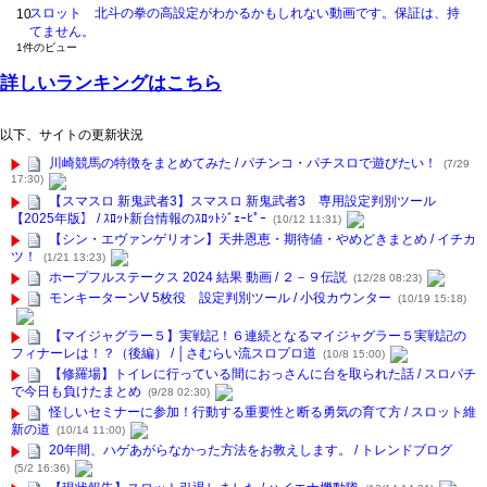
スロット 北斗の拳の高設定がわかるかもしれない動画です。保証は、持
てません。
1件のビュー
詳しいランキングはこちら
以下、サイトの更新状況
川崎競馬の特徴をまとめてみた / パチンコ・パチスロで遊びたい！
(7/29
17:30)
【スマスロ 新鬼武者3】スマスロ 新鬼武者3 専用設定判別ツール
【2025年版】 / ｽﾛｯﾄ新台情報のｽﾛｯﾄｼﾞｪｰﾋﾟｰ
(10/12 11:31)
【シン・エヴァンゲリオン】天井恩恵・期待値・やめどきまとめ / イチカ
ツ！
(1/21 13:23)
ホープフルステークス 2024 結果 動画 / ２－９伝説
(12/28 08:23)
モンキーターンV 5枚役 設定判別ツール / 小役カウンター
(10/19 15:18)
【マイジャグラー５】実戦記！６連続となるマイジャグラー５実戦記の
フィナーレは！？（後編） / │さむらい流スロプロ道
(10/8 15:00)
【修羅場】トイレに行っている間におっさんに台を取られた話 / スロパチ
で今日も負けたまとめ
(9/28 02:30)
怪しいセミナーに参加！行動する重要性と断る勇気の育て方 / スロット維
新の道
(10/14 11:00)
20年間、ハゲあがらなかった方法をお教えします。 / トレンドブログ
(5/2 16:36)