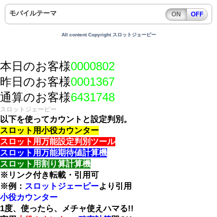
モバイルテーマ
ON
OFF
All content Copyright スロットジェーピー
本日のお客様
0000802
昨日のお客様
0001367
通算のお客様
6431748
スロットジェーピー
以下を使ってカウントと設定判別。
スロット用小役カウンター
スロット用万能設定判別ツール
スロット用万能期待値計算機
スロット用割り算計算機
※リンク付き転載・引用可
※例：
スロットジェーピー
より引用
小役カウンター
1度、使ったら、メチャ使えハマる!!