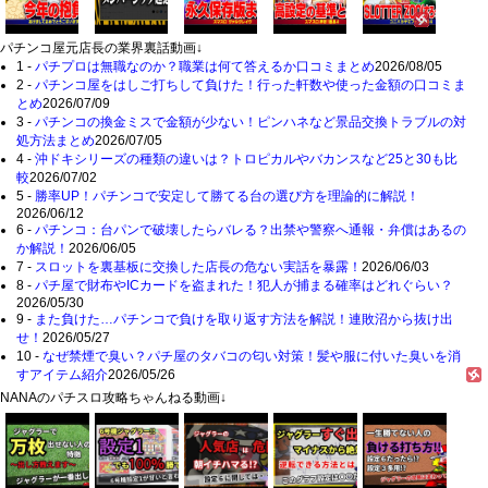
パチンコ屋元店長の業界裏話動画↓
1 -
パチプロは無職なのか？職業は何て答えるか口コミまとめ
2026/08/05
2 -
パチンコ屋をはしご打ちして負けた！行った軒数や使った金額の口コミま
とめ
2026/07/09
3 -
パチンコの換金ミスで金額が少ない！ピンハネなど景品交換トラブルの対
処方法まとめ
2026/07/05
4 -
沖ドキシリーズの種類の違いは？トロピカルやバカンスなど25と30も比
較
2026/07/02
5 -
勝率UP！パチンコで安定して勝てる台の選び方を理論的に解説！
2026/06/12
6 -
パチンコ：台パンで破壊したらバレる？出禁や警察へ通報・弁償はあるの
か解説！
2026/06/05
7 -
スロットを裏基板に交換した店長の危ない実話を暴露！
2026/06/03
8 -
パチ屋で財布やICカードを盗まれた！犯人が捕まる確率はどれぐらい？
2026/05/30
9 -
また負けた…パチンコで負けを取り返す方法を解説！連敗沼から抜け出
せ！
2026/05/27
10 -
なぜ禁煙で臭い？パチ屋のタバコの匂い対策！髪や服に付いた臭いを消
すアイテム紹介
2026/05/26
NANAのパチスロ攻略ちゃんねる動画↓