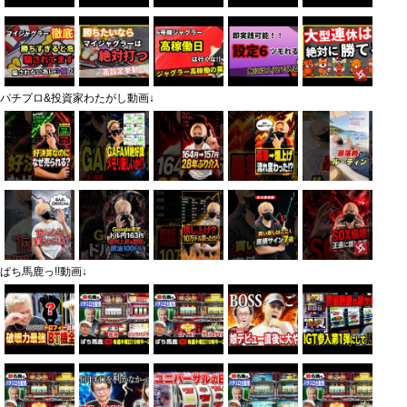
パチプロ&投資家わたがし動画↓
ぱち馬鹿っ!!動画↓