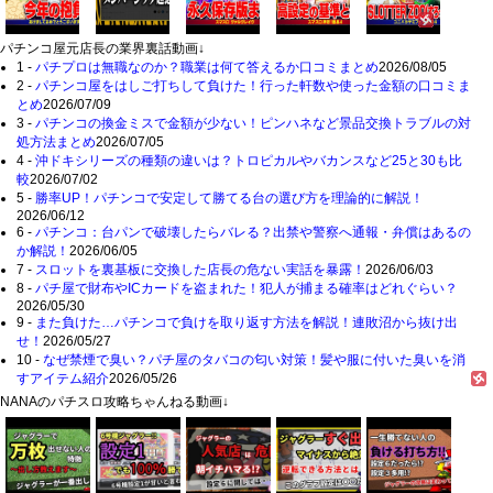
パチンコ屋元店長の業界裏話動画↓
1 -
パチプロは無職なのか？職業は何て答えるか口コミまとめ
2026/08/05
2 -
パチンコ屋をはしご打ちして負けた！行った軒数や使った金額の口コミま
とめ
2026/07/09
3 -
パチンコの換金ミスで金額が少ない！ピンハネなど景品交換トラブルの対
処方法まとめ
2026/07/05
4 -
沖ドキシリーズの種類の違いは？トロピカルやバカンスなど25と30も比
較
2026/07/02
5 -
勝率UP！パチンコで安定して勝てる台の選び方を理論的に解説！
2026/06/12
6 -
パチンコ：台パンで破壊したらバレる？出禁や警察へ通報・弁償はあるの
か解説！
2026/06/05
7 -
スロットを裏基板に交換した店長の危ない実話を暴露！
2026/06/03
8 -
パチ屋で財布やICカードを盗まれた！犯人が捕まる確率はどれぐらい？
2026/05/30
9 -
また負けた…パチンコで負けを取り返す方法を解説！連敗沼から抜け出
せ！
2026/05/27
10 -
なぜ禁煙で臭い？パチ屋のタバコの匂い対策！髪や服に付いた臭いを消
すアイテム紹介
2026/05/26
NANAのパチスロ攻略ちゃんねる動画↓