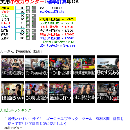
実用
小役カウンター
↓
確率計算
即OK
わーさん【waasan】動画↓
人気記事ランキング
超使いやすい 沖ドキ ゴージャス/ブラック ツール 有利区間 計算を
使って有利区間計算を楽に使用しよう
26件のビュー