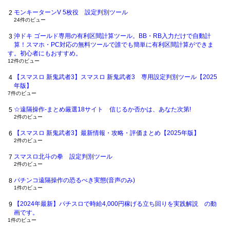
モンキーターンV 5枚役 設定判別ツール
24件のビュー
沖ドキ ゴールド専用の有利区間計算ツール。BB・RB入力だけで自動計
算！スマホ・PC対応の無料ツールで誰でも簡単に有利区間計算ができま
す。初心者にもおすすめ。
12件のビュー
【スマスロ 新鬼武者3】スマスロ 新鬼武者3 専用設定判別ツール【2025
年版】
7件のビュー
☆遠隔操作-まとめ厳選18サイト 信じるか否かは、あなた次第!
2件のビュー
【スマスロ 新鬼武者3】最新情報・攻略・評価まとめ【2025年版】
2件のビュー
スマスロ北斗の拳 設定判別ツール
2件のビュー
パチンコ遠隔操作の恐るべき実態(音声のみ)
1件のビュー
【2024年最新】パチスロで時給4,000円稼げる立ち回りを実践解説 の動
画です。
1件のビュー