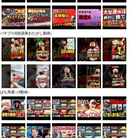
パチプロ&投資家わたがし動画↓
ぱち馬鹿っ!!動画↓