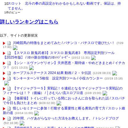
スロット 北斗の拳の高設定がわかるかもしれない動画です。保証は、持
てません。
1件のビュー
詳しいランキングはこちら
以下、サイトの更新状況
川崎競馬の特徴をまとめてみた / パチンコ・パチスロで遊びたい！
(7/29
17:30)
【スマスロ 新鬼武者3】スマスロ 新鬼武者3 専用設定判別ツール
【2025年版】 / ｽﾛｯﾄ新台情報のｽﾛｯﾄｼﾞｪｰﾋﾟｰ
(10/12 11:31)
【シン・エヴァンゲリオン】天井恩恵・期待値・やめどきまとめ / イチカ
ツ！
(1/21 13:23)
ホープフルステークス 2024 結果 動画 / ２－９伝説
(12/28 08:23)
モンキーターンV 5枚役 設定判別ツール / 小役カウンター
(10/19 15:18)
【マイジャグラー５】実戦記！６連続となるマイジャグラー５実戦記の
フィナーレは！？（後編） / │さむらい流スロプロ道
(10/8 15:00)
【修羅場】トイレに行っている間におっさんに台を取られた話 / スロパチ
で今日も負けたまとめ
(9/28 02:30)
怪しいセミナーに参加！行動する重要性と断る勇気の育て方 / スロット維
新の道
(10/14 11:00)
20年間、ハゲあがらなかった方法をお教えします。 / トレンドブログ
(5/2 16:36)