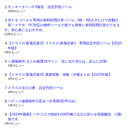
モンキーターンV 5枚役 設定判別ツール
25件のビュー
沖ドキ ゴールド専用の有利区間計算ツール。BB・RB入力だけで自動計
算！スマホ・PC対応の無料ツールで誰でも簡単に有利区間計算ができま
す。初心者にもおすすめ。
12件のビュー
【スマスロ 新鬼武者3】スマスロ 新鬼武者3 専用設定判別ツール【2025
年版】
7件のビュー
☆遠隔操作-まとめ厳選18サイト 信じるか否かは、あなた次第!
2件のビュー
【スマスロ 新鬼武者3】最新情報・攻略・評価まとめ【2025年版】
2件のビュー
スマスロ北斗の拳 設定判別ツール
2件のビュー
パチンコ遠隔操作の恐るべき実態(音声のみ)
1件のビュー
【2024年最新】パチスロで時給4,000円稼げる立ち回りを実践解説 の動
画です。
1件のビュー