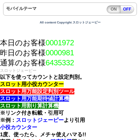
モバイルテーマ
ON
OFF
All content Copyright スロットジェーピー
本日のお客様
0001972
昨日のお客様
0000981
通算のお客様
6435332
スロットジェーピー
以下を使ってカウントと設定判別。
スロット用小役カウンター
スロット用万能設定判別ツール
スロット用万能期待値計算機
スロット用割り算計算機
※リンク付き転載・引用可
※例：
スロットジェーピー
より引用
小役カウンター
1度、使ったら、メチャ使えハマる!!