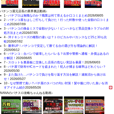
パチンコ屋元店長の業界裏話動画↓
1 -
パチプロは無職なのか？職業は何て答えるか口コミまとめ
2026/08/05
2 -
パチンコ屋をはしご打ちして負けた！行った軒数や使った金額の口コミま
とめ
2026/07/09
3 -
パチンコの換金ミスで金額が少ない！ピンハネなど景品交換トラブルの対
処方法まとめ
2026/07/05
4 -
沖ドキシリーズの種類の違いは？トロピカルやバカンスなど25と30も比
較
2026/07/02
5 -
勝率UP！パチンコで安定して勝てる台の選び方を理論的に解説！
2026/06/12
6 -
パチンコ：台パンで破壊したらバレる？出禁や警察へ通報・弁償はあるの
か解説！
2026/06/05
7 -
スロットを裏基板に交換した店長の危ない実話を暴露！
2026/06/03
8 -
パチ屋で財布やICカードを盗まれた！犯人が捕まる確率はどれぐらい？
2026/05/30
9 -
また負けた…パチンコで負けを取り返す方法を解説！連敗沼から抜け出
せ！
2026/05/27
10 -
なぜ禁煙で臭い？パチ屋のタバコの匂い対策！髪や服に付いた臭いを消
すアイテム紹介
2026/05/26
NANAのパチスロ攻略ちゃんねる動画↓