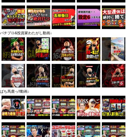
パチプロ&投資家わたがし動画↓
ぱち馬鹿っ!!動画↓