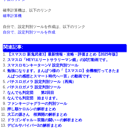
確率計算機は、以下のリンク
確率計算機
自分で、設定判別ツールを作成は、以下のリンク
自分で、設定判別ツールを作成
関連記事:
【スマスロ 新鬼武者3】最新情報・攻略・評価まとめ【2025年版】
スマスロ「HEY!エリートサラリーマン鏡」の試打動画です。
スマスロモンキーターンV 設定判別ツール
勉強になります。まんぱつ様の「【スマスロ】全機種打ってきたま
んぱつの感想とスマート時代へ一言」の動画です。
パチスロガメラ 設定判別ツール（再掲）
パチスロガメラ 設定判別ツール
なんでも判定団 第2回目
なんでも判定団 始まります。
ファンキージャグラーの判別ツール
押し順ケロルンの解析まとめ
大工の源さん 桜満開の解析まとめ
ドラゴンギャル～双龍の闘い～の解析まとめ
デビルサバイバー2の解析まとめ