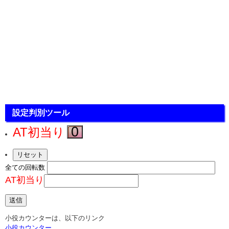
設定判別ツール
AT初当り
全ての回転数
AT初当り
小役カウンターは、以下のリンク
小役カウンター