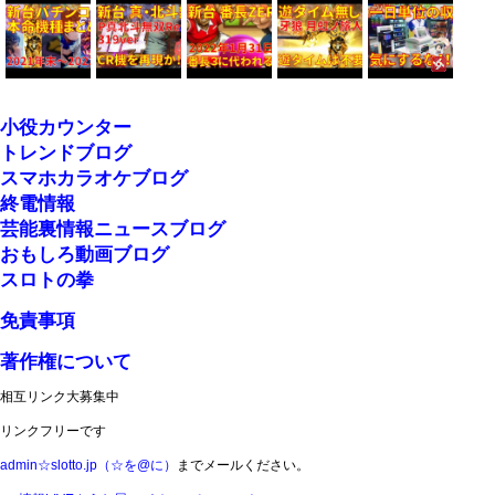
小役カウンター
トレンドブログ
スマホカラオケブログ
終電情報
芸能裏情報ニュースブログ
おもしろ動画ブログ
スロトの拳
免責事項
著作権について
相互リンク大募集中
リンクフリーです
admin☆slotto.jp（☆を@に）
までメールください。