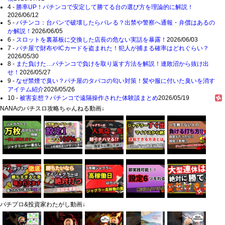
4 -
勝率UP！パチンコで安定して勝てる台の選び方を理論的に解説！
2026/06/12
5 -
パチンコ：台パンで破壊したらバレる？出禁や警察へ通報・弁償はあるの
か解説！
2026/06/05
6 -
スロットを裏基板に交換した店長の危ない実話を暴露！
2026/06/03
7 -
パチ屋で財布やICカードを盗まれた！犯人が捕まる確率はどれぐらい？
2026/05/30
8 -
また負けた…パチンコで負けを取り返す方法を解説！連敗沼から抜け出
せ！
2026/05/27
9 -
なぜ禁煙で臭い？パチ屋のタバコの匂い対策！髪や服に付いた臭いを消す
アイテム紹介
2026/05/26
10 -
被害妄想？パチンコで遠隔操作された体験談まとめ
2026/05/19
NANAのパチスロ攻略ちゃんねる動画↓
パチプロ&投資家わたがし動画↓