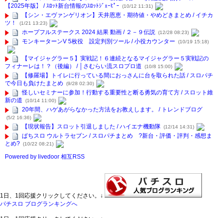
【2025年版】 / ｽﾛｯﾄ新台情報のｽﾛｯﾄｼﾞｪｰﾋﾟｰ
(10/12 11:31)
【シン・エヴァンゲリオン】天井恩恵・期待値・やめどきまとめ / イチカ
ツ！
(1/21 13:23)
ホープフルステークス 2024 結果 動画 / ２－９伝説
(12/28 08:23)
モンキーターンV 5枚役 設定判別ツール / 小役カウンター
(10/19 15:18)
【マイジャグラー５】実戦記！６連続となるマイジャグラー５実戦記の
フィナーレは！？（後編） / │さむらい流スロプロ道
(10/8 15:00)
【修羅場】トイレに行っている間におっさんに台を取られた話 / スロパチ
で今日も負けたまとめ
(9/28 02:30)
怪しいセミナーに参加！行動する重要性と断る勇気の育て方 / スロット維
新の道
(10/14 11:00)
20年間、ハゲあがらなかった方法をお教えします。 / トレンドブログ
(5/2 16:36)
【現状報告】スロット引退しました / ハイエナ機動隊
(12/14 14:31)
ぱちスロ ウルトラセブン / スロパチまとめ ?新台・評価・評判・感想ま
とめ?
(10/22 08:21)
Powered by livedoor 相互RSS
1日、1回応援クリックしてください。↓
パチスロ ブログランキングへ