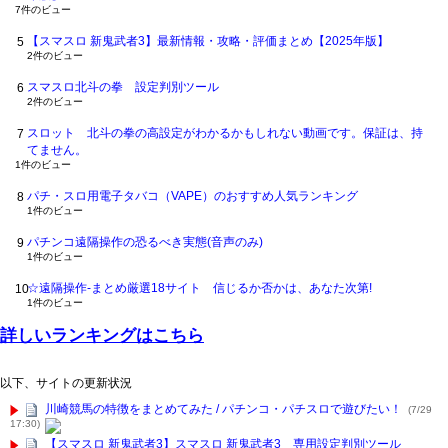
7件のビュー
【スマスロ 新鬼武者3】最新情報・攻略・評価まとめ【2025年版】
2件のビュー
スマスロ北斗の拳 設定判別ツール
2件のビュー
スロット 北斗の拳の高設定がわかるかもしれない動画です。保証は、持
てません。
1件のビュー
パチ・スロ用電子タバコ（VAPE）のおすすめ人気ランキング
1件のビュー
パチンコ遠隔操作の恐るべき実態(音声のみ)
1件のビュー
☆遠隔操作-まとめ厳選18サイト 信じるか否かは、あなた次第!
1件のビュー
詳しいランキングはこちら
以下、サイトの更新状況
川崎競馬の特徴をまとめてみた / パチンコ・パチスロで遊びたい！
(7/29
17:30)
【スマスロ 新鬼武者3】スマスロ 新鬼武者3 専用設定判別ツール