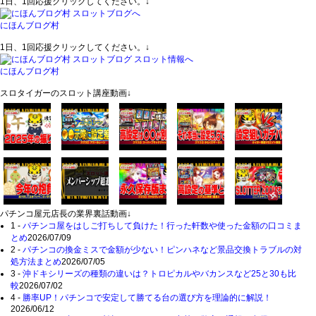
1日、1回応援クリックしてください。↓
にほんブログ村
1日、1回応援クリックしてください。↓
にほんブログ村
スロタイガーのスロット講座動画↓
パチンコ屋元店長の業界裏話動画↓
1 -
パチンコ屋をはしご打ちして負けた！行った軒数や使った金額の口コミま
とめ
2026/07/09
2 -
パチンコの換金ミスで金額が少ない！ピンハネなど景品交換トラブルの対
処方法まとめ
2026/07/05
3 -
沖ドキシリーズの種類の違いは？トロピカルやバカンスなど25と30も比
較
2026/07/02
4 -
勝率UP！パチンコで安定して勝てる台の選び方を理論的に解説！
2026/06/12