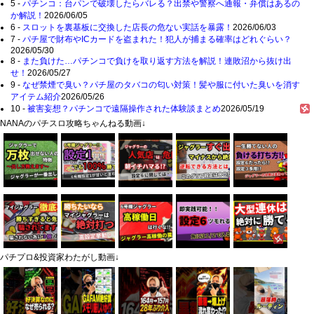
5 -
パチンコ：台パンで破壊したらバレる？出禁や警察へ通報・弁償はあるの
か解説！
2026/06/05
6 -
スロットを裏基板に交換した店長の危ない実話を暴露！
2026/06/03
7 -
パチ屋で財布やICカードを盗まれた！犯人が捕まる確率はどれぐらい？
2026/05/30
8 -
また負けた…パチンコで負けを取り返す方法を解説！連敗沼から抜け出
せ！
2026/05/27
9 -
なぜ禁煙で臭い？パチ屋のタバコの匂い対策！髪や服に付いた臭いを消す
アイテム紹介
2026/05/26
10 -
被害妄想？パチンコで遠隔操作された体験談まとめ
2026/05/19
NANAのパチスロ攻略ちゃんねる動画↓
パチプロ&投資家わたがし動画↓