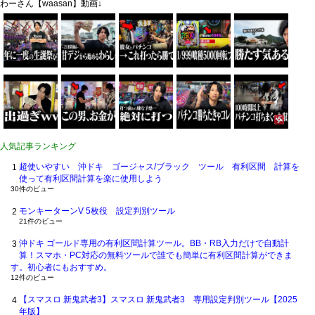
わーさん【waasan】動画↓
人気記事ランキング
超使いやすい 沖ドキ ゴージャス/ブラック ツール 有利区間 計算を
使って有利区間計算を楽に使用しよう
30件のビュー
モンキーターンV 5枚役 設定判別ツール
21件のビュー
沖ドキ ゴールド専用の有利区間計算ツール。BB・RB入力だけで自動計
算！スマホ・PC対応の無料ツールで誰でも簡単に有利区間計算ができま
す。初心者にもおすすめ。
12件のビュー
【スマスロ 新鬼武者3】スマスロ 新鬼武者3 専用設定判別ツール【2025
年版】