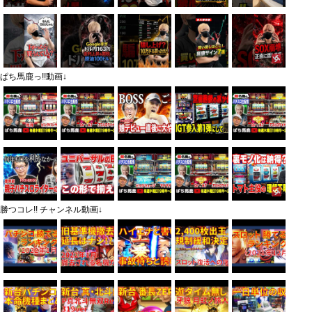
ぱち馬鹿っ!!動画↓
勝つコレ!! チャンネル動画↓