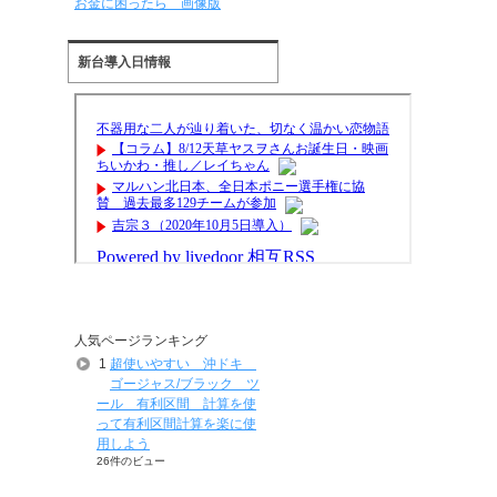
お金に困ったら 画像版
新台導入日情報
人気ページランキング
超使いやすい 沖ドキ
ゴージャス/ブラック ツ
ール 有利区間 計算を使
って有利区間計算を楽に使
用しよう
26件のビュー