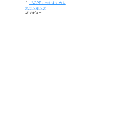
（VAPE）のおすすめ人
気ランキング
1件のビュー