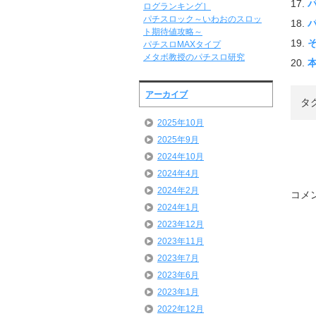
ログランキング］
パチスロック～いわおのスロッ
ト期待値攻略～
そ
パチスロMAXタイプ
メタボ教授のパチスロ研究
アーカイブ
タ
2025年10月
2025年9月
2024年10月
2024年4月
2024年2月
コメ
2024年1月
2023年12月
2023年11月
2023年7月
2023年6月
2023年1月
2022年12月