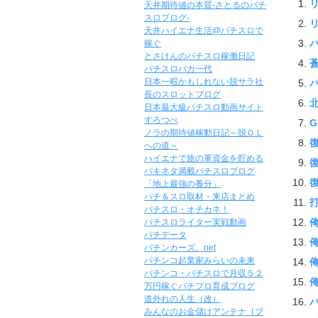
天井期待値の本質-さとるのパチ
スロブログ-
天井ハイエナ生活@パチスロで
稼ぐ
とさけんのパチスロ稼働日記
パチスロバカ一代
日本一暇かもしれない脱サラ社
長のスロットブログ
日本最大級パチスロ動画サイト
すろつべ
ノラの期待値稼動日記～脱ＯＬ
への道～
ハイエナで旅の軍資金を貯める
バキネタ満載パチスロブログ
「地上最強の養分」
パチ＆スロ取材・来店まとめ
パチスロ・オチカネ！
パチスロライター実戦動画
パチデータ
パチンカーズ。net
パチンコ起業家みらいの未来
パチンコ・パチスロで月収５２
万円稼ぐパチプロ育成ブログ
道外れの人生（改）
みんなのお金儲けアンテナ［ブ