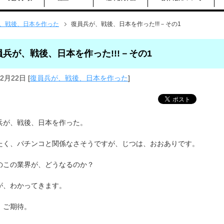
、戦後、日本を作った
復員兵が、戦後、日本を作った!!!－その1
員兵が、戦後、日本を作った!!!－その1
年2月22日
[
復員兵が、戦後、日本を作った
]
兵が、戦後、日本を作った。
たく、パチンコと関係なさそうですが、じつは、おおありです。
のこの業界が、どうなるのか？
が、わかってきます。
、ご期待。