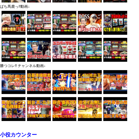
ぱち馬鹿っ!!動画↓
勝つコレ!! チャンネル動画↓
小役カウンター