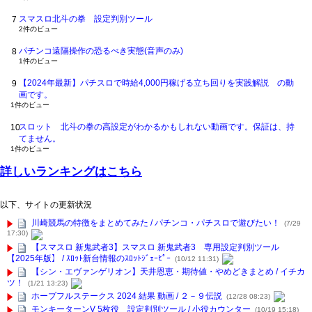
スマスロ北斗の拳 設定判別ツール
2件のビュー
パチンコ遠隔操作の恐るべき実態(音声のみ)
1件のビュー
【2024年最新】パチスロで時給4,000円稼げる立ち回りを実践解説 の動
画です。
1件のビュー
スロット 北斗の拳の高設定がわかるかもしれない動画です。保証は、持
てません。
1件のビュー
詳しいランキングはこちら
以下、サイトの更新状況
川崎競馬の特徴をまとめてみた / パチンコ・パチスロで遊びたい！
(7/29
17:30)
【スマスロ 新鬼武者3】スマスロ 新鬼武者3 専用設定判別ツール
【2025年版】 / ｽﾛｯﾄ新台情報のｽﾛｯﾄｼﾞｪｰﾋﾟｰ
(10/12 11:31)
【シン・エヴァンゲリオン】天井恩恵・期待値・やめどきまとめ / イチカ
ツ！
(1/21 13:23)
ホープフルステークス 2024 結果 動画 / ２－９伝説
(12/28 08:23)
モンキーターンV 5枚役 設定判別ツール / 小役カウンター
(10/19 15:18)