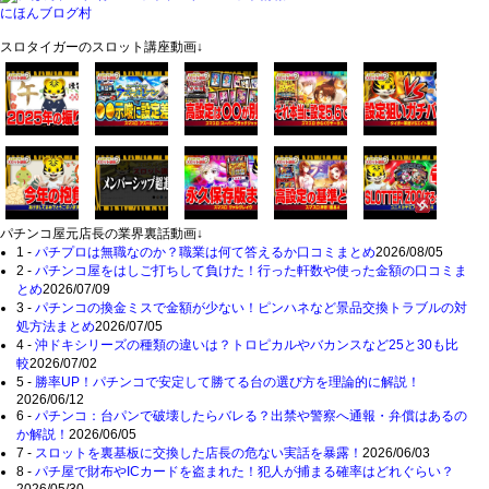
にほんブログ村
スロタイガーのスロット講座動画↓
パチンコ屋元店長の業界裏話動画↓
1 -
パチプロは無職なのか？職業は何て答えるか口コミまとめ
2026/08/05
2 -
パチンコ屋をはしご打ちして負けた！行った軒数や使った金額の口コミま
とめ
2026/07/09
3 -
パチンコの換金ミスで金額が少ない！ピンハネなど景品交換トラブルの対
処方法まとめ
2026/07/05
4 -
沖ドキシリーズの種類の違いは？トロピカルやバカンスなど25と30も比
較
2026/07/02
5 -
勝率UP！パチンコで安定して勝てる台の選び方を理論的に解説！
2026/06/12
6 -
パチンコ：台パンで破壊したらバレる？出禁や警察へ通報・弁償はあるの
か解説！
2026/06/05
7 -
スロットを裏基板に交換した店長の危ない実話を暴露！
2026/06/03
8 -
パチ屋で財布やICカードを盗まれた！犯人が捕まる確率はどれぐらい？
2026/05/30