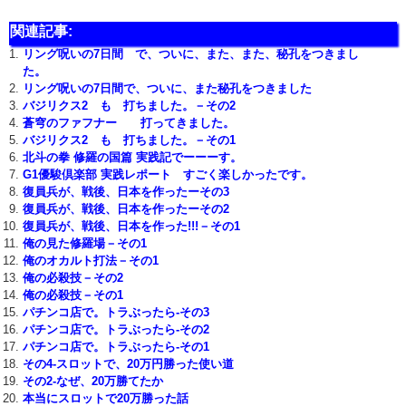
関連記事:
リング呪いの7日間 で、ついに、また、また、秘孔をつきまし
た。
リング呪いの7日間で、ついに、また秘孔をつきました
バジリクス2 も 打ちました。－その2
蒼穹のファフナー 打ってきました。
バジリクス2 も 打ちました。－その1
北斗の拳 修羅の国篇 実践記でーーーす。
G1優駿倶楽部 実践レポート すごく楽しかったです。
復員兵が、戦後、日本を作ったーその3
復員兵が、戦後、日本を作ったーその2
復員兵が、戦後、日本を作った!!!－その1
俺の見た修羅場－その1
俺のオカルト打法－その1
俺の必殺技－その2
俺の必殺技－その1
パチンコ店で。トラぶったら-その3
パチンコ店で。トラぶったら-その2
パチンコ店で。トラぶったら-その1
その4-スロットで、20万円勝った使い道
その2-なぜ、20万勝てたか
本当にスロットで20万勝った話