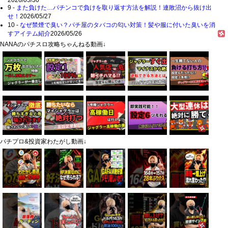
9 -
また負けた…パチンコで負けを取り返す方法を解説！連敗沼から抜け出
せ！
2026/05/27
10 -
なぜ禁煙で臭い？パチ屋のタバコの匂い対策！髪や服に付いた臭いを消
すアイテム紹介
2026/05/26
NANAのパチスロ攻略ちゃんねる動画↓
パチプロ&投資家わたがし動画↓