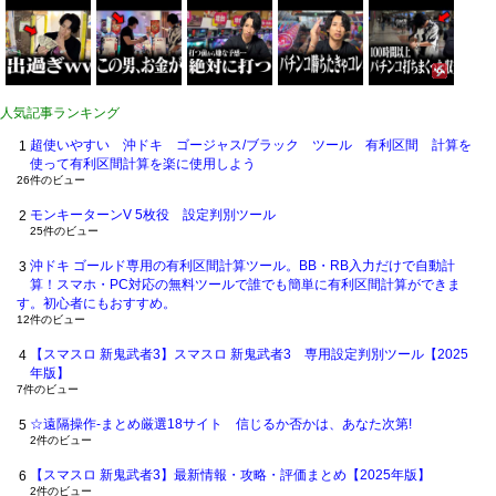
人気記事ランキング
超使いやすい 沖ドキ ゴージャス/ブラック ツール 有利区間 計算を
使って有利区間計算を楽に使用しよう
26件のビュー
モンキーターンV 5枚役 設定判別ツール
25件のビュー
沖ドキ ゴールド専用の有利区間計算ツール。BB・RB入力だけで自動計
算！スマホ・PC対応の無料ツールで誰でも簡単に有利区間計算ができま
す。初心者にもおすすめ。
12件のビュー
【スマスロ 新鬼武者3】スマスロ 新鬼武者3 専用設定判別ツール【2025
年版】
7件のビュー
☆遠隔操作-まとめ厳選18サイト 信じるか否かは、あなた次第!
2件のビュー
【スマスロ 新鬼武者3】最新情報・攻略・評価まとめ【2025年版】
2件のビュー