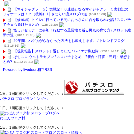
【マイジャグラー５】実戦記！６連続となるマイジャグラー５実戦記の
フィナーレは！？（後編） / │さむらい流スロプロ道
(10/8 15:00)
【修羅場】トイレに行っている間におっさんに台を取られた話 / スロパチ
で今日も負けたまとめ
(9/28 02:30)
怪しいセミナーに参加！行動する重要性と断る勇気の育て方 / スロット維
新の道
(10/14 11:00)
20年間、ハゲあがらなかった方法をお教えします。 / トレンドブログ
(5/2 16:36)
【現状報告】スロット引退しました / ハイエナ機動隊
(12/14 14:31)
ぱちスロ ウルトラセブン / スロパチまとめ ?新台・評価・評判・感想ま
とめ?
(10/22 08:21)
Powered by livedoor 相互RSS
1日、1回応援クリックしてください。↓
パチスロ ブログランキングへ
1日、1回応援クリックしてください。↓
にほんブログ村
1日、1回応援クリックしてください。↓