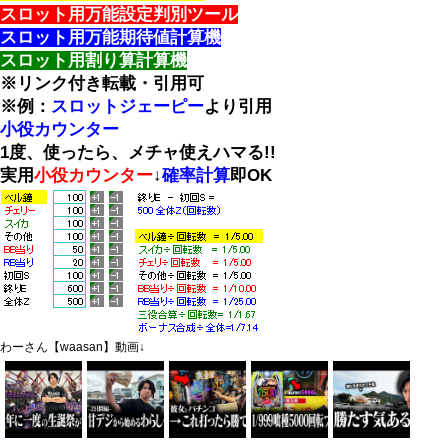
スロット用万能設定判別ツール
スロット用万能期待値計算機
スロット用割り算計算機
※リンク付き転載・引用可
※例：
スロットジェーピー
より引用
小役カウンター
1度、使ったら、メチャ使えハマる!!
実用
小役カウンター
↓
確率計算
即OK
わーさん【waasan】動画↓