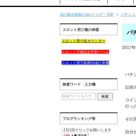
ｽﾛｯﾄ新台情報のｽﾛｯﾄｼﾞｪｰﾋﾟｰ TOP
パチンコ
スロット用三種の神器
パ
スロット用小役カウンター
2017
スロット万能設定判別ツール
スロット用万能期待値計算機
パチ
検索ワード 入力欄
以前
コイ
行っ
ブログランキング等
その
↓1日1回クリックお願いします
自分