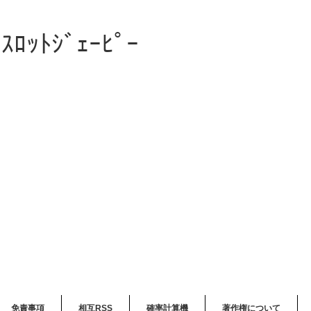
ｯﾄｼﾞｪｰﾋﾟｰ
免責事項
相互RSS
確率計算機
著作権について