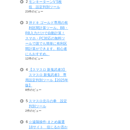
モンキーターンV 5枚
役 設定判別ツール
23件のビュー
沖ドキ ゴールド専用の有
利区間計算ツール。BB・
RB入力だけで自動計算！
スマホ・PC対応の無料ツ
ールで誰でも簡単に有利区
間計算ができます。初心者
にもおすすめ。
12件のビュー
【スマスロ 新鬼武者3】
スマスロ 新鬼武者3 専
用設定判別ツール【2025年
版】
8件のビュー
スマスロ北斗の拳 設定
判別ツール
2件のビュー
☆遠隔操作-まとめ厳選
18サイト 信じるか否か