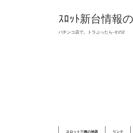
ｽﾛｯﾄ新台情報のｽﾛ
パチンコ店で。トラぶったら-その2
スロット三種の神器
リンク