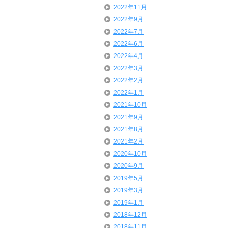
2022年11月
2022年9月
2022年7月
2022年6月
2022年4月
2022年3月
2022年2月
2022年1月
2021年10月
2021年9月
2021年8月
2021年2月
2020年10月
2020年9月
2019年5月
2019年3月
2019年1月
2018年12月
2018年11月