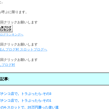
た。
を呼ぶに限ります。
日1回クリックお願いします
ブログランキングへ
日1回クリックお願いします
日1回クリックお願いします
んブログ村
記事:
パチンコ店で。トラぶったら-その3
パチンコ店で。トラぶったら-その1
その4-スロットで、20万円勝った使い道