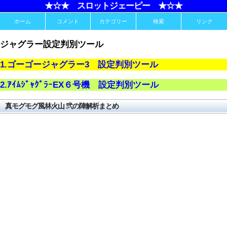
★☆★ スロットジェーピー ★☆★
ホーム
コメント
カテゴリー
検索
リンク
ジャグラー設定判別ツール
1.ゴーゴージャグラー3 設定判別ツール
2.ｱｲﾑｼﾞｬｸﾞﾗｰEX６号機 設定判別ツール
真モグモグ風林火山 弐の陣解析まとめ