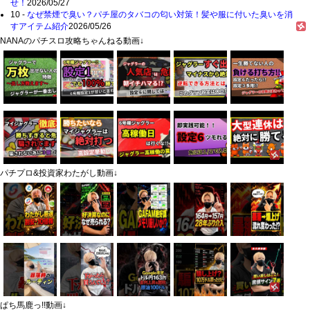
せ！
2026/05/27
10 -
なぜ禁煙で臭い？パチ屋のタバコの匂い対策！髪や服に付いた臭いを消
すアイテム紹介
2026/05/26
NANAのパチスロ攻略ちゃんねる動画↓
パチプロ&投資家わたがし動画↓
ぱち馬鹿っ!!動画↓