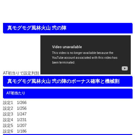
真モグモグ風林火山 弐の陣
AT初当りで設定判別
真モグモグ風林火山 弐の陣のボーナス確率と機械割
AT初当たり
設定1 1/266
設定2 1/256
設定3 1/247
設定4 1/231
設定5 1/207
設定6 1/186