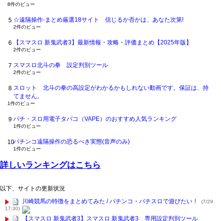
8件のビュー
☆遠隔操作-まとめ厳選18サイト 信じるか否かは、あなた次第!
2件のビュー
【スマスロ 新鬼武者3】最新情報・攻略・評価まとめ【2025年版】
2件のビュー
スマスロ北斗の拳 設定判別ツール
2件のビュー
スロット 北斗の拳の高設定がわかるかもしれない動画です。保証は、持
てません。
1件のビュー
パチ・スロ用電子タバコ（VAPE）のおすすめ人気ランキング
1件のビュー
パチンコ遠隔操作の恐るべき実態(音声のみ)
1件のビュー
詳しいランキングはこちら
以下、サイトの更新状況
川崎競馬の特徴をまとめてみた / パチンコ・パチスロで遊びたい！
(7/29
17:30)
【スマスロ 新鬼武者3】スマスロ 新鬼武者3 専用設定判別ツール