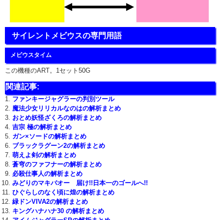
サイレントメビウスの専門用語
メビウスタイム
この機種のART。1セット50G
関連記事:
ファンキージャグラーの判別ツール
魔法少女リリカルなのはの解析まとめ
おとめ妖怪ざくろの解析まとめ
吉宗 極の解析まとめ
ガン×ソードの解析まとめ
ブラックラグーン2の解析まとめ
萌えよ剣の解析まとめ
蒼穹のファフナーの解析まとめ
必殺仕事人の解析まとめ
みどりのマキバオー 届け!!日本一のゴールへ!!
ひぐらしのなく頃に煌の解析まとめ
緑ドンVIVA2の解析まとめ
キングハナハナ30 の解析まとめ