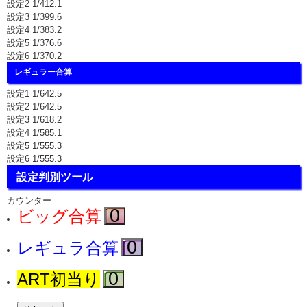
設定2 1/412.1
設定3 1/399.6
設定4 1/383.2
設定5 1/376.6
設定6 1/370.2
レギュラー合算
設定1 1/642.5
設定2 1/642.5
設定3 1/618.2
設定4 1/585.1
設定5 1/555.3
設定6 1/555.3
設定判別ツール
カウンター
ビッグ合算
レギュラ合算
ART初当り