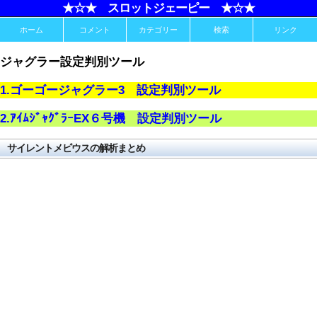
★☆★ スロットジェーピー ★☆★
ホーム
コメント
カテゴリー
検索
リンク
ジャグラー設定判別ツール
1.ゴーゴージャグラー3 設定判別ツール
2.ｱｲﾑｼﾞｬｸﾞﾗｰEX６号機 設定判別ツール
サイレントメビウスの解析まとめ