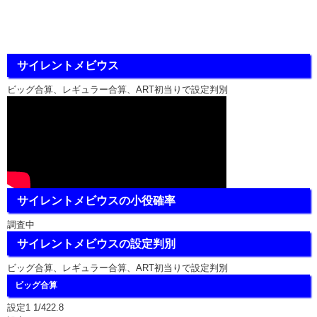
サイレントメビウス
ビッグ合算、レギュラー合算、ART初当りで設定判別
サイレントメビウスの小役確率
調査中
サイレントメビウスの設定判別
ビッグ合算、レギュラー合算、ART初当りで設定判別
ビッグ合算
設定1 1/422.8