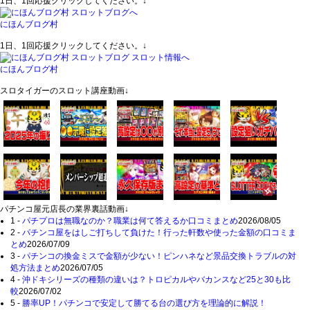
1日、1回応援クリックしてください。↓
にほんブログ村
1日、1回応援クリックしてください。↓
にほんブログ村
スロタイガーのスロット講座動画↓
パチンコ屋元店長の業界裏話動画↓
1 -
パチプロは無職なのか？職業は何て答えるか口コミまとめ
2026/08/05
2 -
パチンコ屋をはしご打ちして負けた！行った軒数や使った金額の口コミま
とめ
2026/07/09
3 -
パチンコの換金ミスで金額が少ない！ピンハネなど景品交換トラブルの対
処方法まとめ
2026/07/05
4 -
沖ドキシリーズの種類の違いは？トロピカルやバカンスなど25と30も比
較
2026/07/02
5 -
勝率UP！パチンコで安定して勝てる台の選び方を理論的に解説！