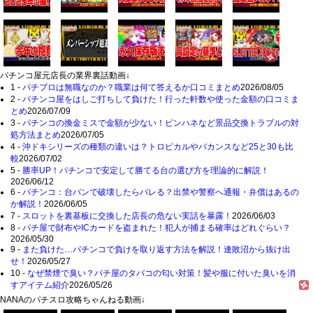
パチンコ屋元店長の業界裏話動画↓
1 -
パチプロは無職なのか？職業は何て答えるか口コミまとめ
2026/08/05
2 -
パチンコ屋をはしご打ちして負けた！行った軒数や使った金額の口コミま
とめ
2026/07/09
3 -
パチンコの換金ミスで金額が少ない！ピンハネなど景品交換トラブルの対
処方法まとめ
2026/07/05
4 -
沖ドキシリーズの種類の違いは？トロピカルやバカンスなど25と30も比
較
2026/07/02
5 -
勝率UP！パチンコで安定して勝てる台の選び方を理論的に解説！
2026/06/12
6 -
パチンコ：台パンで破壊したらバレる？出禁や警察へ通報・弁償はあるの
か解説！
2026/06/05
7 -
スロットを裏基板に交換した店長の危ない実話を暴露！
2026/06/03
8 -
パチ屋で財布やICカードを盗まれた！犯人が捕まる確率はどれぐらい？
2026/05/30
9 -
また負けた…パチンコで負けを取り返す方法を解説！連敗沼から抜け出
せ！
2026/05/27
10 -
なぜ禁煙で臭い？パチ屋のタバコの匂い対策！髪や服に付いた臭いを消
すアイテム紹介
2026/05/26
NANAのパチスロ攻略ちゃんねる動画↓