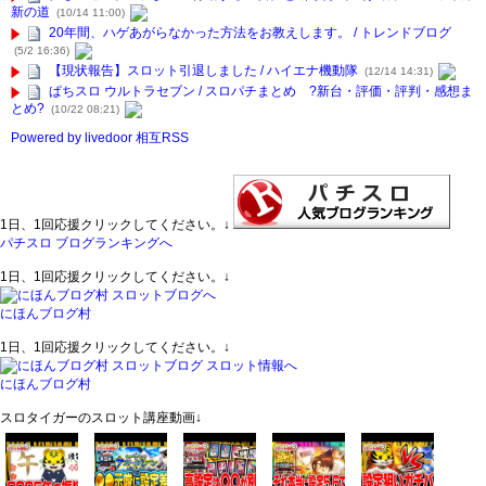
新の道
(10/14 11:00)
20年間、ハゲあがらなかった方法をお教えします。 / トレンドブログ
(5/2 16:36)
【現状報告】スロット引退しました / ハイエナ機動隊
(12/14 14:31)
ぱちスロ ウルトラセブン / スロパチまとめ ?新台・評価・評判・感想ま
とめ?
(10/22 08:21)
Powered by livedoor 相互RSS
1日、1回応援クリックしてください。↓
パチスロ ブログランキングへ
1日、1回応援クリックしてください。↓
にほんブログ村
1日、1回応援クリックしてください。↓
にほんブログ村
スロタイガーのスロット講座動画↓