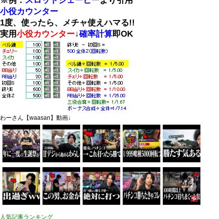
※例：
スロットジェーピー
より引用
小役カウンター
1度、使ったら、メチャ使えハマる!!
実用
小役カウンター
↓
確率計算
即OK
わーさん【waasan】動画↓
人気記事ランキング