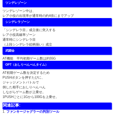
ツンデレゾーン
ツンデレゾーン中は、
レア小役の出現率が通常時の約4倍にまでアップ
シンデレラゾーン
「シンデレラ目」成立後に突入する
レア小役高確率ゾーン
通常時にシンデレラ目
（上段シンデレラ絵柄揃い）成立
武闘会
AT機能 平均初期ゲーム数は約55G
OPT（おしりぺんぺんタイム）
AT初期ゲーム数を決定するため
PUSHボタンを押すたびに、
ジャッジメントバトルで
倒した相手におしりぺんぺん
しながらゲーム数が上乗せ。
1PUSHごとに1Gから100Gを上乗せ。
関連記事:
ファンキージャグラーの判別ツール