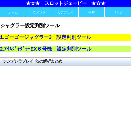
★☆★ スロットジェーピー ★☆★
ホーム
コメント
カテゴリー
検索
リンク
ジャグラー設定判別ツール
1.ゴーゴージャグラー3 設定判別ツール
2.ｱｲﾑｼﾞｬｸﾞﾗｰEX６号機 設定判別ツール
シンデレラブレイド2の解析まとめ