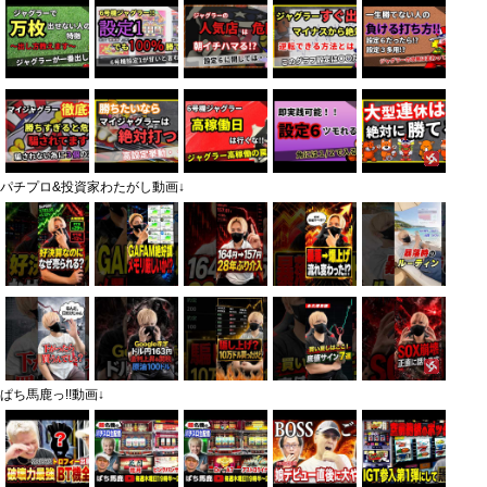
パチプロ&投資家わたがし動画↓
ぱち馬鹿っ!!動画↓