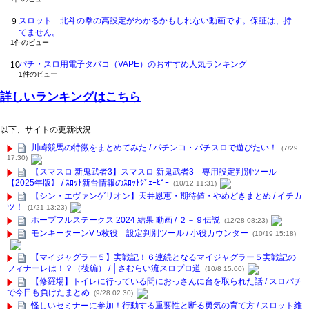
スロット 北斗の拳の高設定がわかるかもしれない動画です。保証は、持
てません。
1件のビュー
パチ・スロ用電子タバコ（VAPE）のおすすめ人気ランキング
1件のビュー
詳しいランキングはこちら
以下、サイトの更新状況
川崎競馬の特徴をまとめてみた / パチンコ・パチスロで遊びたい！
(7/29
17:30)
【スマスロ 新鬼武者3】スマスロ 新鬼武者3 専用設定判別ツール
【2025年版】 / ｽﾛｯﾄ新台情報のｽﾛｯﾄｼﾞｪｰﾋﾟｰ
(10/12 11:31)
【シン・エヴァンゲリオン】天井恩恵・期待値・やめどきまとめ / イチカ
ツ！
(1/21 13:23)
ホープフルステークス 2024 結果 動画 / ２－９伝説
(12/28 08:23)
モンキーターンV 5枚役 設定判別ツール / 小役カウンター
(10/19 15:18)
【マイジャグラー５】実戦記！６連続となるマイジャグラー５実戦記の
フィナーレは！？（後編） / │さむらい流スロプロ道
(10/8 15:00)
【修羅場】トイレに行っている間におっさんに台を取られた話 / スロパチ
で今日も負けたまとめ
(9/28 02:30)
怪しいセミナーに参加！行動する重要性と断る勇気の育て方 / スロット維