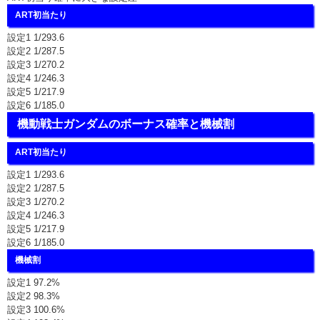
ART初当たり
設定1 1/293.6
設定2 1/287.5
設定3 1/270.2
設定4 1/246.3
設定5 1/217.9
設定6 1/185.0
機動戦士ガンダムのボーナス確率と機械割
ART初当たり
設定1 1/293.6
設定2 1/287.5
設定3 1/270.2
設定4 1/246.3
設定5 1/217.9
設定6 1/185.0
機械割
設定1 97.2%
設定2 98.3%
設定3 100.6%