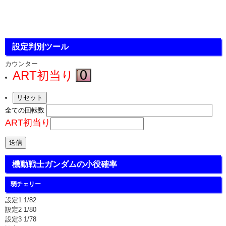
設定判別ツール
カウンター
ART初当り
全ての回転数
ART初当り
機動戦士ガンダムの小役確率
弱チェリー
設定1 1/82
設定2 1/80
設定3 1/78