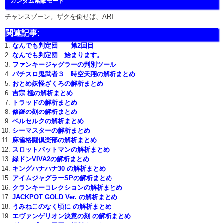
ガンダム索敵モード
チャンスゾーン。ザクを倒せば、ART
関連記事:
なんでも判定団 第2回目
なんでも判定団 始まります。
ファンキージャグラーの判別ツール
パチスロ鬼武者３ 時空天翔の解析まとめ
おとめ妖怪ざくろの解析まとめ
吉宗 極の解析まとめ
トラッドの解析まとめ
修羅の刻の解析まとめ
ベルセルクの解析まとめ
シーマスターの解析まとめ
麻雀格闘倶楽部の解析まとめ
スロットバットマンの解析まとめ
緑ドンVIVA2の解析まとめ
キングハナハナ30 の解析まとめ
アイムジャグラーSPの解析まとめ
クランキーコレクションの解析まとめ
JACKPOT GOLD Ver. の解析まとめ
うみねこのなく頃に の解析まとめ
エヴァンゲリオン決意の刻 の解析まとめ