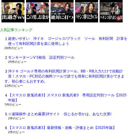
人気記事ランキング
超使いやすい 沖ドキ ゴージャス/ブラック ツール 有利区間 計算を
使って有利区間計算を楽に使用しよう
26件のビュー
モンキーターンV 5枚役 設定判別ツール
25件のビュー
沖ドキ ゴールド専用の有利区間計算ツール。BB・RB入力だけで自動計
算！スマホ・PC対応の無料ツールで誰でも簡単に有利区間計算ができま
す。初心者にもおすすめ。
12件のビュー
【スマスロ 新鬼武者3】スマスロ 新鬼武者3 専用設定判別ツール【2025
年版】
7件のビュー
☆遠隔操作-まとめ厳選18サイト 信じるか否かは、あなた次第!
2件のビュー
【スマスロ 新鬼武者3】最新情報・攻略・評価まとめ【2025年版】
2件のビュー