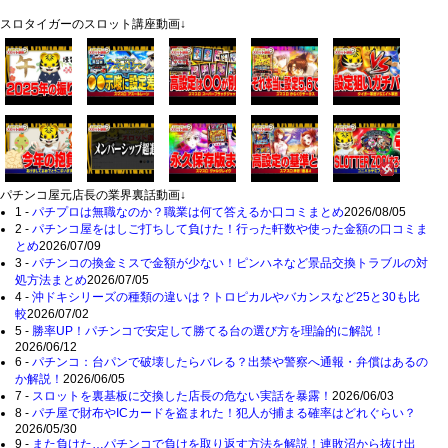
スロタイガーのスロット講座動画↓
パチンコ屋元店長の業界裏話動画↓
1 -
パチプロは無職なのか？職業は何て答えるか口コミまとめ
2026/08/05
2 -
パチンコ屋をはしご打ちして負けた！行った軒数や使った金額の口コミま
とめ
2026/07/09
3 -
パチンコの換金ミスで金額が少ない！ピンハネなど景品交換トラブルの対
処方法まとめ
2026/07/05
4 -
沖ドキシリーズの種類の違いは？トロピカルやバカンスなど25と30も比
較
2026/07/02
5 -
勝率UP！パチンコで安定して勝てる台の選び方を理論的に解説！
2026/06/12
6 -
パチンコ：台パンで破壊したらバレる？出禁や警察へ通報・弁償はあるの
か解説！
2026/06/05
7 -
スロットを裏基板に交換した店長の危ない実話を暴露！
2026/06/03
8 -
パチ屋で財布やICカードを盗まれた！犯人が捕まる確率はどれぐらい？
2026/05/30
9 -
また負けた…パチンコで負けを取り返す方法を解説！連敗沼から抜け出