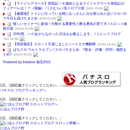
【マイジャグラー５】実戦記！６連続となるマイジャグラー５実戦記の
フィナーレは！？（後編） / │さむらい流スロプロ道
(10/8 15:00)
【修羅場】トイレに行っている間におっさんに台を取られた話 / スロパチ
で今日も負けたまとめ
(9/28 02:30)
怪しいセミナーに参加！行動する重要性と断る勇気の育て方 / スロット維
新の道
(10/14 11:00)
20年間、ハゲあがらなかった方法をお教えします。 / トレンドブログ
(5/2 16:36)
【現状報告】スロット引退しました / ハイエナ機動隊
(12/14 14:31)
ぱちスロ ウルトラセブン / スロパチまとめ ?新台・評価・評判・感想ま
とめ?
(10/22 08:21)
Powered by livedoor 相互RSS
1日、1回応援クリックしてください。↓
パチスロ ブログランキングへ
1日、1回応援クリックしてください。↓
にほんブログ村
1日、1回応援クリックしてください。↓
にほんブログ村