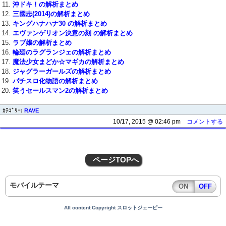
沖ドキ！の解析まとめ
三國志(2014)の解析まとめ
キングハナハナ30 の解析まとめ
エヴァンゲリオン決意の刻 の解析まとめ
ラブ嬢の解析まとめ
輪廻のラグランジェの解析まとめ
魔法少女まどか☆マギカの解析まとめ
ジャグラーガールズの解析まとめ
パチスロ化物語の解析まとめ
笑うセールスマン2の解析まとめ
ｶﾃｺﾞﾘｰ:
RAVE
10/17, 2015 @ 02:46 pm
コメントする
ページTOPへ
モバイルテーマ
ON
OFF
All content Copyright スロットジェーピー