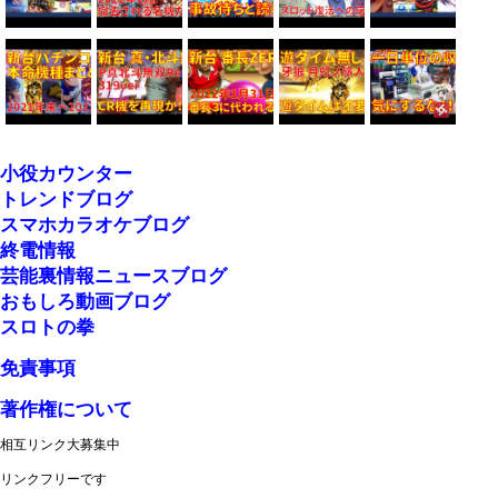
小役カウンター
トレンドブログ
スマホカラオケブログ
終電情報
芸能裏情報ニュースブログ
おもしろ動画ブログ
スロトの拳
免責事項
著作権について
相互リンク大募集中
リンクフリーです