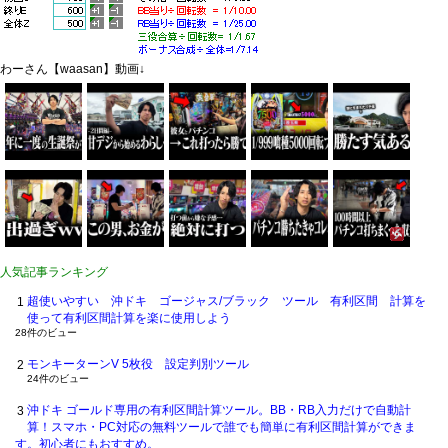
わーさん【waasan】動画↓
人気記事ランキング
超使いやすい 沖ドキ ゴージャス/ブラック ツール 有利区間 計算を
使って有利区間計算を楽に使用しよう
28件のビュー
モンキーターンV 5枚役 設定判別ツール
24件のビュー
沖ドキ ゴールド専用の有利区間計算ツール。BB・RB入力だけで自動計
算！スマホ・PC対応の無料ツールで誰でも簡単に有利区間計算ができま
す。初心者にもおすすめ。