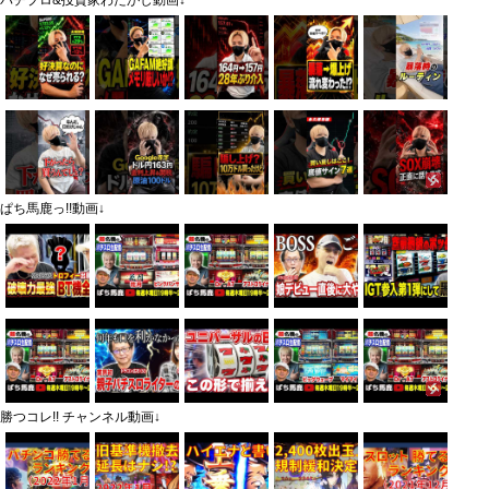
パチプロ&投資家わたがし動画↓
ぱち馬鹿っ!!動画↓
勝つコレ!! チャンネル動画↓