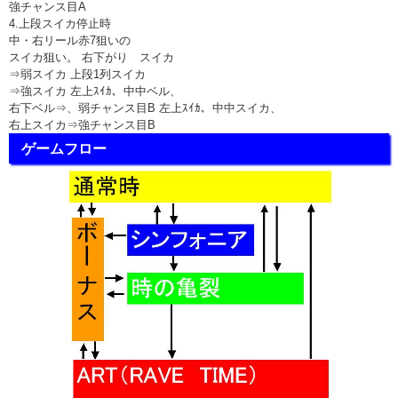
強チャンス目A
4.上段スイカ停止時
中・右リール赤7狙いの
スイカ狙い。 右下がり スイカ
⇒弱スイカ 上段1列スイカ
⇒強スイカ 左上ｽｲｶ、中中ベル、
右下ベル⇒、弱チャンス目B 左上ｽｲｶ、中中スイカ、
右上スイカ⇒強チャンス目B
ゲームフロー